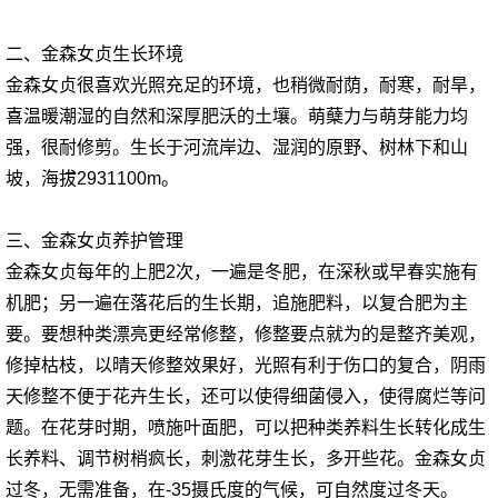
二、金森女贞生长环境
金森女贞很喜欢光照充足的环境，也稍微耐荫，耐寒，耐旱，
喜温暖潮湿的自然和深厚肥沃的土壤。萌蘖力与萌芽能力均
强，很耐修剪。生长于河流岸边、湿润的原野、树林下和山
坡，海拔2931100m。
三、金森女贞养护管理
金森女贞每年的上肥2次，一遍是冬肥，在深秋或早春实施有
机肥；另一遍在落花后的生长期，追施肥料，以复合肥为主
要。要想种类漂亮更经常修整，修整要点就为的是整齐美观，
修掉枯枝，以晴天修整效果好，光照有利于伤口的复合，阴雨
天修整不便于花卉生长，还可以使得细菌侵入，使得腐烂等问
题。在花芽时期，喷施叶面肥，可以把种类养料生长转化成生
长养料、调节树梢疯长，刺激花芽生长，多开些花。金森女贞
过冬，无需准备，在-35摄氏度的气候，可自然度过冬天。