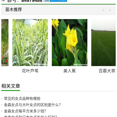
☞ 群号：
84979488
苗木推荐
花叶芦苇
美人蕉
百慕大草坪
相关文章
常见的女贞品种有哪些
金森女贞与大叶女贞的区别是什么？
金森女贞每平方米多少钱？