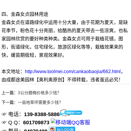
四、金森女贞园林用途
金森女贞在道路绿化中运用十分大量，由于花期为夏天，是缺
花季节，粉色花十分亮丽，给酷热的夏天带去一些凉爽，也私
家园林欣赏的要好种类种类。金森女贞可用于栽植花镜，图
形，街道绿化，住宅绿化，旅游区绿化等等，栽植效果来的
快，缓苗期极短，景观效果好。
本文地址：
http://www.toolmei.com/cankaobaojia/662.html
，
由成都途美园林【奥利奥原创】不得转载，违者虽远必究！
上一篇：
3公分腊梅价格多少钱？
下一篇：
一亩地草坪需要多少钱？
☞ 电话：
139-8388-5886
☞ Q Q：
601709873