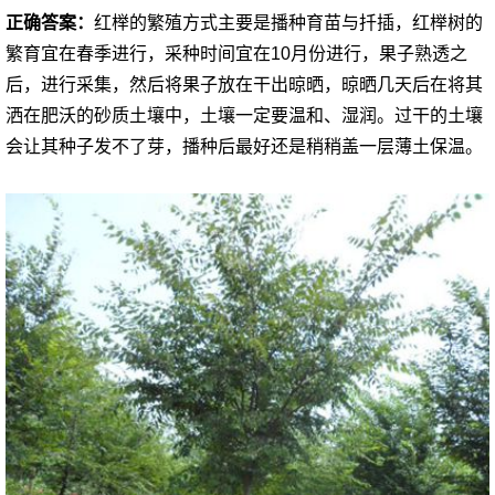
正确答案：
红榉的繁殖方式主要是播种育苗与扦插，红榉树的
繁育宜在春季进行，采种时间宜在10月份进行，果子熟透之
后，进行采集，然后将果子放在干出晾晒，晾晒几天后在将其
洒在肥沃的砂质土壤中，土壤一定要温和、湿润。过干的土壤
会让其种子发不了芽，播种后最好还是稍稍盖一层薄土保温。