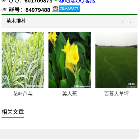
☞ Q Q：
601709873
☞ 群号：
84979488
苗木推荐
花叶芦苇
美人蕉
百慕大草坪
相关文章