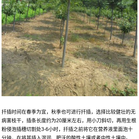
扦插时间在春季为宜，秋季也可进行扦插，选择比较健壮的无
病害枝干，插条长度约为20厘米左右，用小刀斜切，再用生根
粉侵泡插穗切割处3-6小时，扦插之前将它在营养液里面泡十
分钟，在将其插入湿润、肥沃的酸性土壤或者中性土壤中。