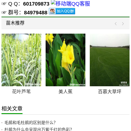
☞ Q Q：
601709873
☞ 群号：
84979488
苗木推荐
花叶芦苇
美人蕉
百慕大草坪
相关文章
毛鹃和毛杜鹃的区别是什么？
杜鹃为什么会呈现出万紫千红的色彩？