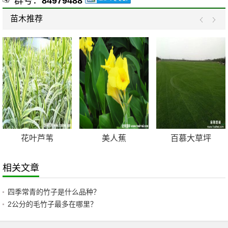
☞ 群号：
84979488
苗木推荐
花叶芦苇
美人蕉
百慕大草坪
相关文章
四季常青的竹子是什么品种？
2公分的毛竹子最多在哪里？