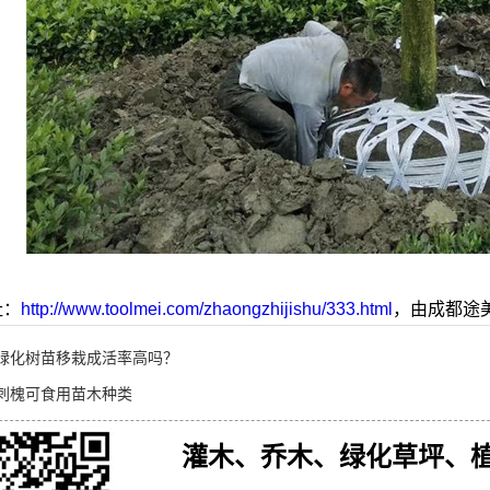
址：
http://www.toolmei.com/zhaongzhijishu/333.html
，由成都途
绿化树苗移栽成活率高吗？
刺槐可食用苗木种类
灌木、乔木、绿化草坪、