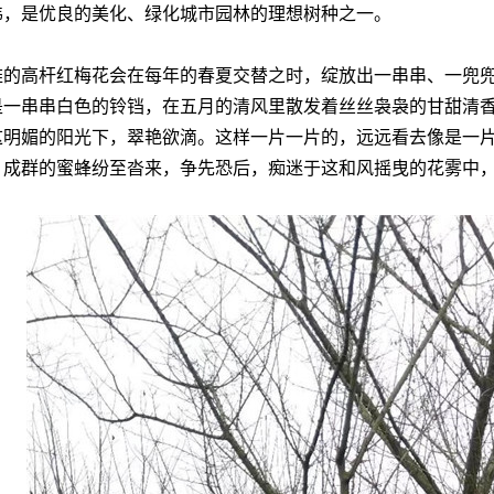
伟，是优良的美化、绿化城市园林的理想树种之一。
雅的高杆红梅花会在每年的春夏交替之时，绽放出一串串、一兜
是一串串白色的铃铛，在五月的清风里散发着丝丝袅袅的甘甜清
这明媚的阳光下，翠艳欲滴。这样一片一片的，远远看去像是一
。成群的蜜蜂纷至沓来，争先恐后，痴迷于这和风摇曳的花雾中