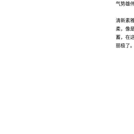
气势雄
清新素
柔，像
蓄，在
丽极了