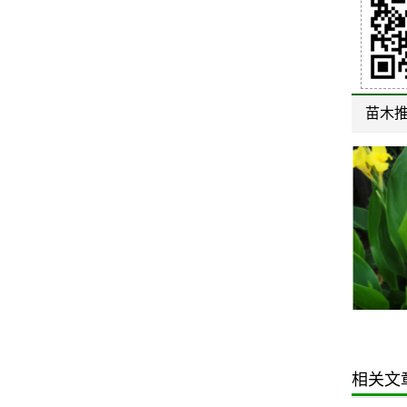
苗木
凤尾竹
花叶芦苇
相关文