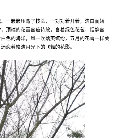
兜、一簇簇压弯了枝头，一对对着开着，洁白而娇
香，顶端的花蕾含苞待放，含着绿色花苞，恬静含
片白色的海洋，风一吹落英缤纷，五月的花雪一样美
，迷恋着皎洁月光下的飞舞的花影。