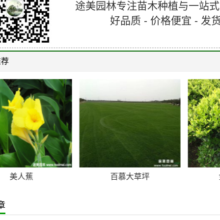
途美园林专注苗木种植与一站式
好品质 - 价格便宜 -
推荐
美人蕉
百慕大草坪
章