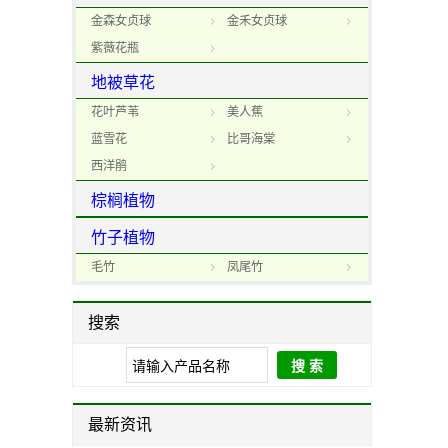
金森女贞球
金禾女贞球
紫薇花瓶
地被草花
花叶芦苇
美人蕉
蓝雪花
比哥海棠
西洋鹃
棕榈植物
竹子植物
毛竹
凤尾竹
搜索
最新资讯