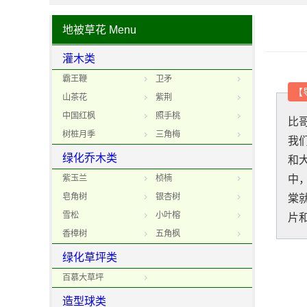
地被草花
Menu
灌木类
霸王鞭
卫矛
【
山茶花
紫荆
中国红枫
照手桃
比
树桩月季
三角梅
我
绿化乔木类
和
紫玉兰
桢楠
中
皂角树
银杏树
棠
雪松
小叶榕
片
香樟树
五角枫
绿化草坪类
百慕大草坪
造型球类