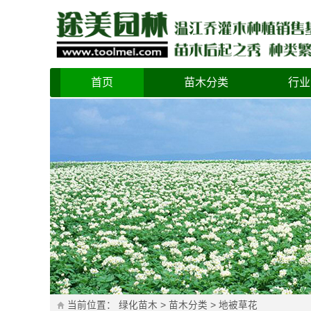
首页
苗木分类
行业
当前位置：
绿化苗木
>
苗木分类
>
地被草花