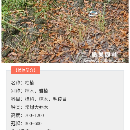
【桢楠简介
】
名称：桢楠
别称：楠木，雅楠
科目：樟科，楠木，毛莨目
种类：常绿大乔木
高度：700~1200
冠幅：300~600